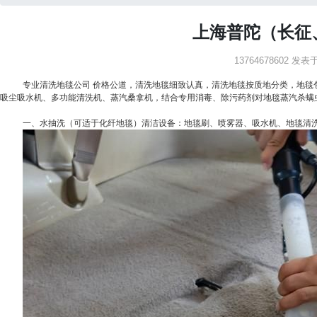
上海普陀（长征
13764678602 发表于：
专业清洗地毯公司 价格公道，清洗地毯细致认真，清洗地毯按质地分类，地
吸尘吸水机、多功能清洗机、蒸汽桑拿机，结合专用消毒、除污药剂对地毯蒸汽杀螨
一、水抽洗（可适于化纤地毯）清洁设备：地毯刷、喷雾器、吸水机、地毯清